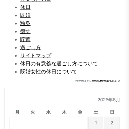
休日
既婚
独身
癒す
貯蓄
過ごし方
サイトマップ
休日の有意義な過ごし方について
既婚女性の休日について
Powered by
Prime Strategy Co.,LTD.
2026年8月
月
火
水
木
金
土
日
1
2