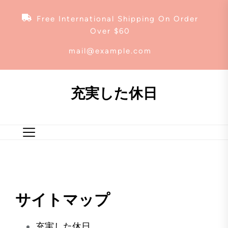
Skip
to
Free International Shipping On Order
the
Over $60
content
mail@example.com
充実した休日
サイトマップ
充実した休日